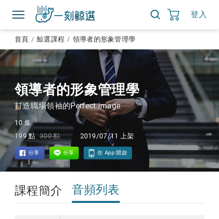
登入
首頁
鯨選課程
領導者的形象管理學
領導者的形象管理學
打造職場領袖的Perfect image
10 集
199 點
300 點
2019/07/11
上架
分享
分享
在 App 開啟
音頻列表
課程簡介